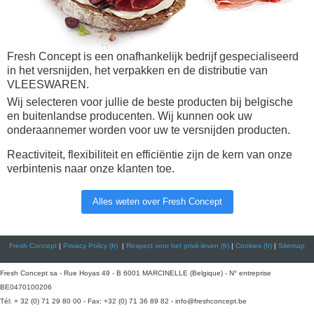
Fresh Concept is een onafhankelijk bedrijf gespecialiseerd
in het versnijden, het verpakken en de distributie van
VLEESWAREN.
Wij selecteren voor jullie de beste producten bij belgische
en buitenlandse producenten. Wij kunnen ook uw
onderaannemer worden voor uw te versnijden producten.
Reactiviteit, flexibiliteit en efficiëntie zijn de kern van onze
verbintenis naar onze klanten toe.
Alles weten over Fresh Concept
Fresh Concept
|
Privacy Policy (fr)
|
Respect voor het privé-leven (fr)
|
Cookies (fr)
|
Sitemap
Fresh Concept sa - Rue Hoyas 49 - B 6001 MARCINELLE (Belgique) - N° entreprise
BE0470100206
Tél: + 32 (0) 71 29 80 00 - Fax: +32 (0) 71 36 89 82 -
info@freshconcept.be