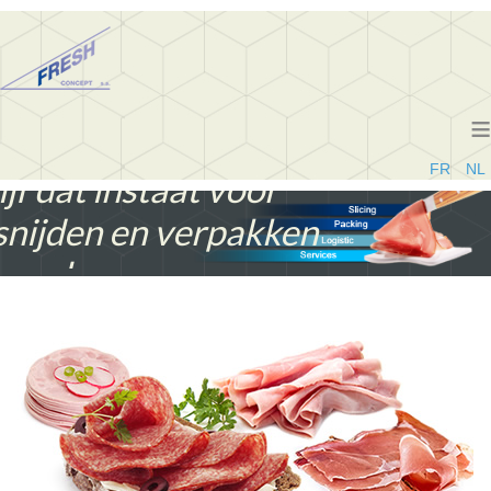
≡
FR
NL
jf dat instaat voor
snijden en verpakken
an vleeswaren