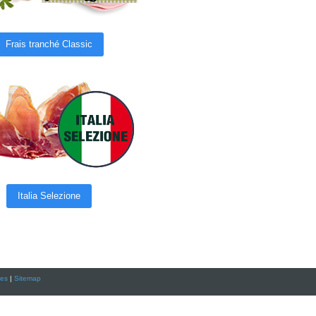
Frais tranché Classic
Italia Selezione
ies
|
Sitemap