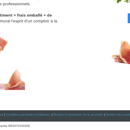
e professionnels.
rtiment « frais emballé » de
ral l'esprit d'un comptoir à la
ept
|
Conditions générales d'utilisation
|
Respect et protection de la vie privée
|
Gestion des cook
treprise BE0470100206